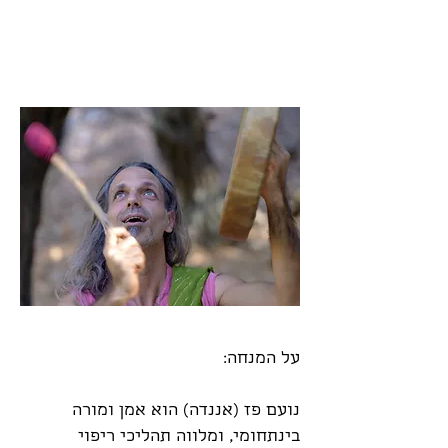
על המנחה:
נועם פז (אננדה) הוא אמן ומורה
בינתחומי, ומלווה תהליכי ריפוי