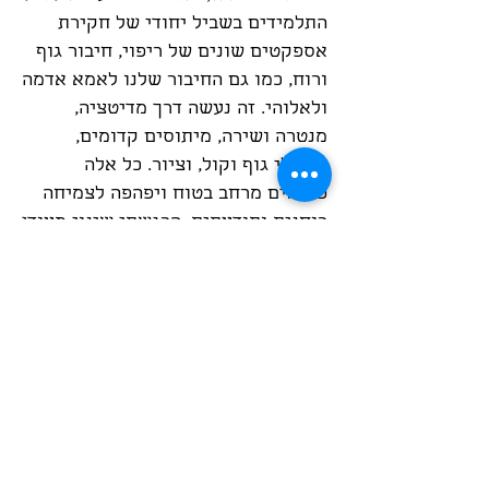
התלמידים בשביל יחודי של חקירת
אספקטים שונים של ריפוי, חיבור גוף
ורוח, כמו גם החיבור שלנו לאמא אדמה
ולאלוהי. זה נעשה דרך מדיטציה,
מנטרה ושירה, מיתוסים קדומים,
תרגילי גוף וקול, וציור. כל אלה
פותחים מרחב בטוח ויפהפה לצמיחה
רוחנית ותודעתית. הרגשתי שינוי מעודן
ותחושת התרחבות אחרי כל מפגש,
ואני מאמינה שזה גם הפך אותי
למרפאה טובה יותר. אני מלאת תודה
לנועם על השיתוף בדרכו המיוחדת,
ומצפה להמשיך במסע הזה.״
פרנצ׳סקה, גרמניה
״מפגשי צליל הבריאה היו חלק גדול