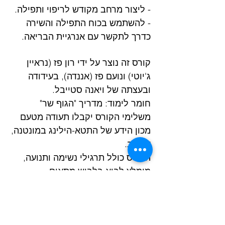
- ליצור מרחב מקודש לריפוי ותפילה.
- להשתמש בכוח התפילה והשירה
כדרך לתקשר עם אנרגיית הבריאה.
קורס זה נוצר על ידי רון פז (נראיין
ג'יוטי) ונועם פז (אננדה), בעידודה
ובעצתה של ויאנה סטייבל.
חומר לימוד: מדריך "הגוף שר"
משלימי הקורס יקבלו תעודה מטעם
מכון הידע של התטא-הילינג במונטנה,
ארה"ב.
הקורס כולל תרגילי נשימה ותנועה,
מומלץ לבוא בלבוש מתאים.
מתגובות המשתתפים:
״אין מילים שיכולות לתאר את החוויה
, החיבור לגוף , התחושות, ההוויה